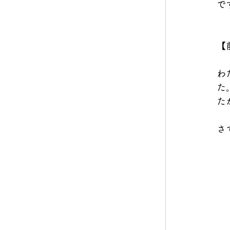
で
【
わ
た
た
さ