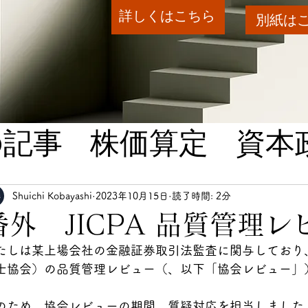
詳しくはこちら
別紙は
の記事
株価算定
資本
A
財務DD
業界情報
Shuichi Kobayashi
2023年10月15日
読了時間: 2分
番外 JICPA 品質管理レ
たしは某上場会社の金融証券取引法監査に関与しており、
士協会）の品質管理レビュー（、以下「協会レビュー」
のため、協会レビューの期間、質疑対応を担当しました