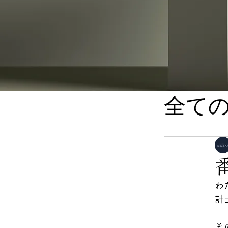
全て
M&
わ
計
そ