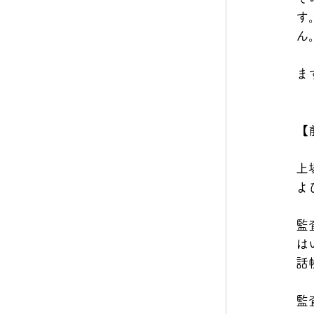
す
ん
ま
【
上
よ
監
は
話
監