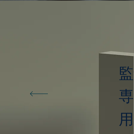
監
​
用