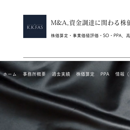
M&A,資金調達に関わる株価算定
株価算定・事業価値評価・SO・PPA、
ホーム
事務所概要
過去実績
株価算定
PPA
情報（