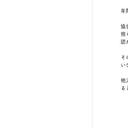
年
協
照
認
そ
い
他
る