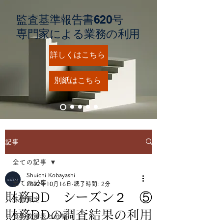
監査基準報告書620号
​専門家による業務の利用
詳しくはこちら
別紙はこちら
記事
全ての記事
Shuichi Kobayashi
全ての記事
2022年10月16日
読了時間: 2分
財務DD シーズン２ ⑤
株価算定
財務DDの調査結果の利用
資本政策表と分析