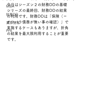
今日はシーズン２の財務DDの基礎
M&A
シリーズの最終回、財務DDの結果
財務DD
の利用です。財務DDは「保険（＝
オフバラ債務が無い事の確認）」で
業界情報
実施するケースもありますが、折角
PPA
の結果を最大限利用することが重要
です。