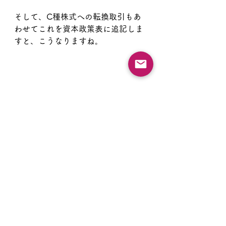
そして、C種株式への転換取引もあ
わせてこれを資本政策表に追記しま
すと、こうなりますね。
ようやく、２０１５年１１月、IPO
の２０２１年２月から約５～６年遡
りました。
さて、P.44の情報は、C種株式の資
金調達までで止まっています。