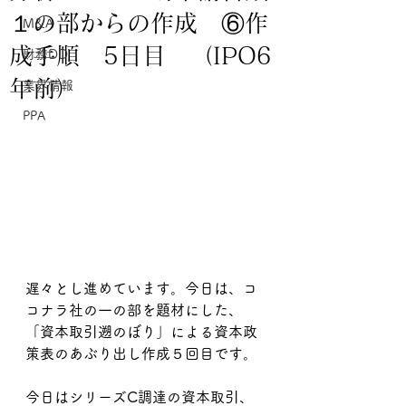
１の部からの作成 ⑥作
M&A
成手順 5日目 （IPO6
財務DD
年前）
業界情報
PPA
遅々とし進めています。今日は、コ
コナラ社の一の部を題材にした、
「資本取引遡のぼり」による資本政
策表のあぶり出し作成５回目です。
今日はシリーズC調達の資本取引、