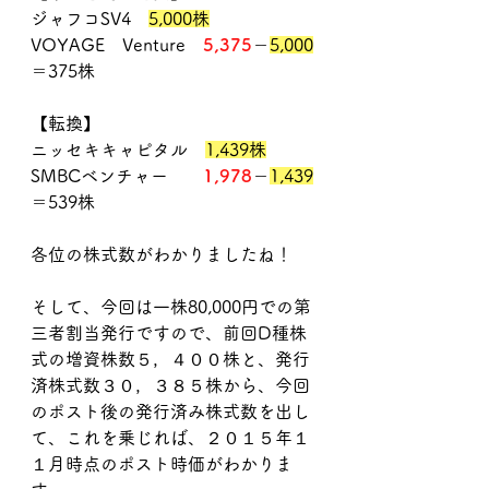
ジャフコSV4　
5,000株
VOYAGE　Venture　
5,375
－
5,000
＝375株
【転換】
ニッセキキャピタル　
1,439株
SMBCベンチャー　　
1,978
－
1,439
＝539株
各位の株式数がわかりましたね！
そして、今回は一株80,000円での第
三者割当発行ですので、前回D種株
式の増資株数５，４００株と、発行
済株式数３０，３８５株から、今回
のポスト後の発行済み株式数を出し
て、これを乗じれば、２０１５年１
１月時点のポスト時価がわかりま