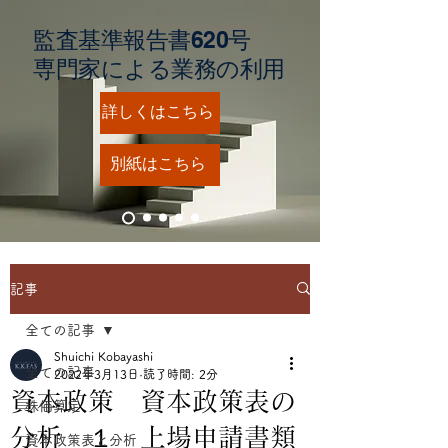
監査基準報告書620号
​専門家による業務の利用
詳しくはこちら
別紙はこちら
記事
全ての記事
Shuichi Kobayashi
全ての記事
2022年3月13日
読了時間: 2分
資本政策 資本政策表の
株価算定
分析 １ 上場申請書類
資本政策表と分析