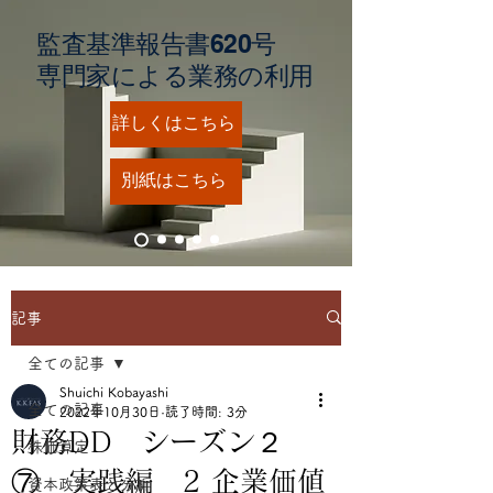
監査基準報告書620号
​専門家による業務の利用
詳しくはこちら
別紙はこちら
記事
全ての記事
Shuichi Kobayashi
全ての記事
2022年10月30日
読了時間: 3分
財務DD シーズン２
株価算定
⑦ 実践編 2 企業価値
資本政策表と分析