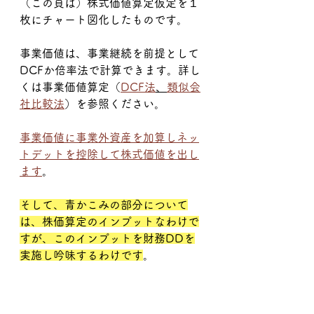
（この頁は）株式価値算定仮定を１
枚にチャート図化したものです。
事業価値は、事業継続を前提として
DCFか倍率法で計算できます。詳し
くは事業価値算定（
DCF法
、
類似会
社比較法
）を参照ください。
事業価値に事業外資産を加算しネッ
トデットを控除して株式価値を出し
ます
。
そして、青かこみの部分について
は、株価算定のインプットなわけで
すが、このインプットを財務DDを
実施し吟味するわけです
。