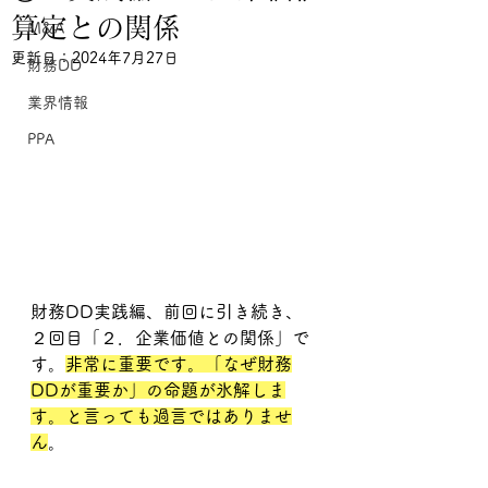
算定との関係
M&A
更新日：
2024年7月27日
財務DD
業界情報
PPA
財務DD実践編、前回に引き続き、
２回目「２．企業価値との関係」で
す。
非常に重要です。「なぜ財務
DDが重要か」の命題が氷解しま
す。と言っても過言ではありませ
ん
。